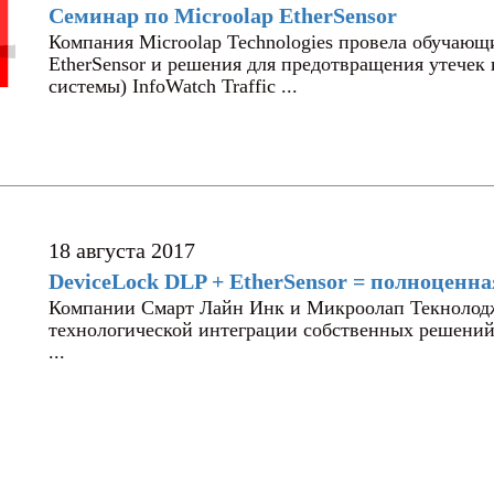
Семинар по Microolap EtherSensor
Компания Microolap Technologies провела обучающ
EtherSensor и решения для предотвращения утече
системы) InfoWatch Traffic ...
18 августа 2017
DeviceLock DLP + EtherSensor = полноценн
Компании Смарт Лайн Инк и Микроолап Текнолодж
технологической интеграции собственных решени
...