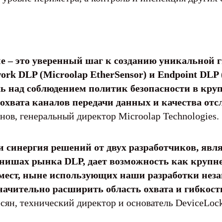
е – это уверенный шаг к созданию уникальной 
work DLP (Microolap EtherSensor) и Endpoint DL
 над соблюдением политик безопасности в круп
хвата каналов передачи данных и качества от
нов, генеральный директор Microolap Technologies.
ии синергия решений от двух разработчиков, я
 нишах рынка DLP, дает возможность как круп
мест, ныне использующих наши разработки незав
начительно расширить область охвата и гибкос
ян, технический директор и основатель DeviceLock