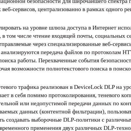
мационной безопасности для широчайшего спектра 
х веб-сервисов, централизованно в рамках одного р
олировать на уровне шлюза доступа в Интернет исп
 в том числе чтение входящей почты, социальных се
равляемые через специализированные веб-сервисы
, анализируются передача файлов по протоколам HT
поиска работы. Перехваченные события безопасност
чая возможности полнотекстового поиска в поисков
етевого трафика реализован в DeviceLock DLP на ур
ючает в себя помимо протоколирования, теневого к
тельной или недопустимой передачи данных по кон
ваемых данных (контентной фильтрации), пользова
ть создавать выборочные DLP-политики с различны
овременного применения двух различных DLP-технол