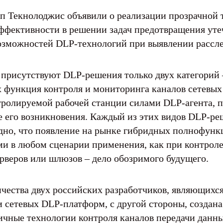
 Текнолоджис объявили о реализации прозрачной 
ффективности в решении задач предотвращения уте
озможностей DLP-технологий при выявлении рассл
присутствуют DLP-решения только двух категорий 
ах функция контроля и мониторинга каналов сетевы
тролируемой рабочей станции силами DLP-агента,
е его возникновения. Каждый из этих видов DLP-ре
дно, что появление на рынке гибридных полнофунк
и в любом сценарии применения, как при контроле 
ерверов или шлюзов – дело обозримого будущего.
ничества двух российских разработчиков, являющих
и сетевых DLP-платформ, с другой стороны, создан
ичные технологии контроля каналов передачи данны