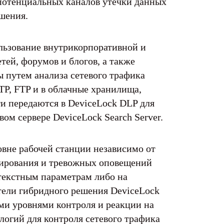
потенциальных каналов утечки данных
ешения.
ользование внутрикорпоративной и
тей, форумов и блогов, а также
 путем анализа сетевого трафика
TP, FTP и в облачные хранилища,
и передаются в DeviceLock DLP для
ом сервере DeviceLock Search Server.
овне рабочей станции независимо от
опирования и тревожных оповещений
текстным параметрам либо на
тели гибридного решения DeviceLock
ми уровнями контроля и реакции на
огий для контроля сетевого трафика