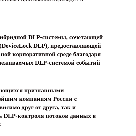
гибридной DLP-системы, сочетающей
P (DeviceLock DLP), предоставляющей
ной корпоративной среде благодаря
слеживаемых DLP-системой событий
вляющихся признанными
нейшим компаниям России с
исимо друг от друга, так и
ть DLP-контроля потоков данных в
.