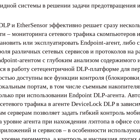
идной системы в решении задачи предотвращения 
LP и EtherSensor эффективно решает сразу несколь
 – мониторинга сетевого трафика скомпьютеров и
новить или эксплуатировать Endpoint-агент, либо 
роля различных сетевых сервисов и протоколов на р
dpoint-агентом с глубоким анализом содержимого 
тся в работу сетецентричной DLP-платформе для пер
остью доступны все функции контроля (блокировки
локальным портам, в том числе съемным накопителя
олько при использовании Endpoint DLP-агента. Авт
етевого трафика в агенте DeviceLock DLP в завис
ым серверам позволяет задать гибкий контроль мо
а уровне агента при нахождении лэптопа в офисе со
приложений и сервисов – в особенности использую
уровне периметра, а контроль и инспекция других 