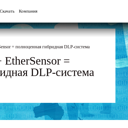
Скачать
Компания
Sensor = полноценная гибридная DLP-система
 EtherSensor =
ридная DLP-система