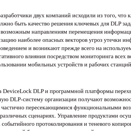
азработчики двух компаний исходили из того, что 
но быть качество решения ключевых для DLP зада
м возможным направлениям перемещения информации
зацию наиболее опасных векторов угроз утечки инф
поведением и возникают прежде всего на использу
гативного влияния посредством мониторинга всех
пользовании мобильных устройств и рабочих станци
а DeviceLock DLP и программной платформы перехва
дную DLP-систему организации получают возможно
с частично пересекающимися функциональными воз
различных сценариях. Управление продуктами осуще
х событийного протоколирования и теневого копиро