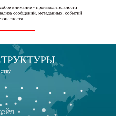
собое внимание - производительности
нализа сообщений, метаданных, событий
езопасности
СТРУКТУРЫ
ству
тейл