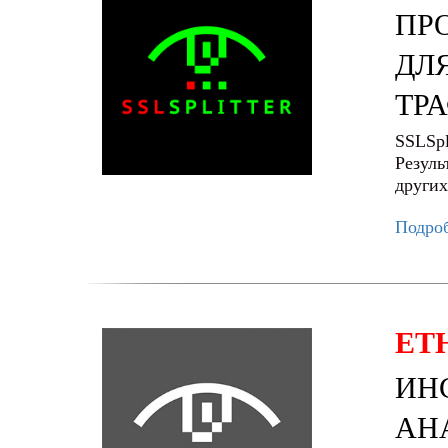
ПР
ДЛ
ТР
SSLSpl
Резуль
других
Подро
ET
ИН
АН