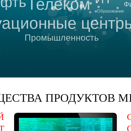
фть
Телеком
Ф
Образование
уационные центр
Промышленность
ЕСТВА ПРОДУКТОВ M
Й
Т