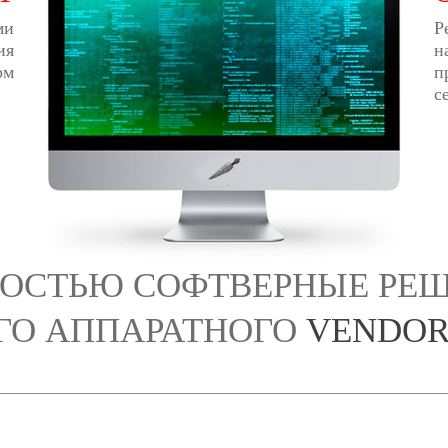
ми
Р
ия
н
рм
п
с
ОСТЬЮ СОФТВЕРНЫЕ РЕ
ГО АППАРАТНОГО
VENDOR