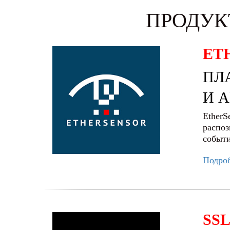
ПРОДУК
ET
ПЛ
И 
EtherS
распоз
событи
Подро
SS