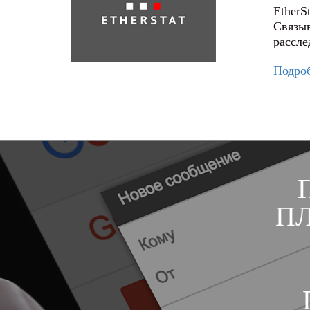
EtherS
Связыв
рассле
Подро
П