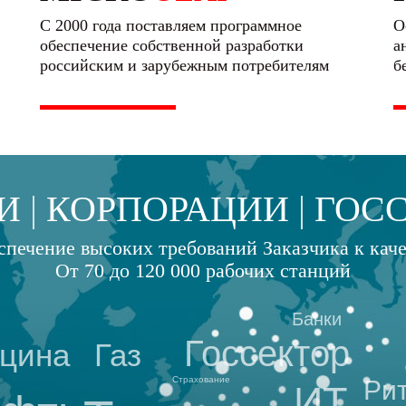
С 2000 года поставляем программное
О
обеспечение собственной разработки
а
российским и зарубежным потребителям
б
ИИ
КОРПОРАЦИИ
ГОС
спечение высоких требований Заказчика к каче
От 70 до 120 000 рабочих станций
Банки
Госсектор
Газ
цина
Страхование
Ри
ИТ