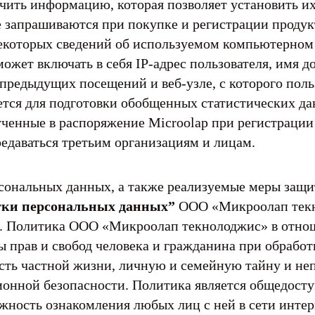
учить информацию, которая позволяет установить их
 запрашиваются при покупке и регистрации продукт
некоторых сведений об используемом компьютерно
ожет включать в себя IP-адрес пользователя, имя д
е предыдущих посещений и веб-узле, с которого пол
ется для подготовки обобщенных статистических д
ученные в распоряжение Microolap при регистраци
редаваться третьим организациям и лицам.
сональных данных, а также реализуемые меры защи
тки персональных данных”
ООО «Микроолап текн
. Политика ООО «Микроолап текнолоджис» в отно
ы прав и свобод человека и гражданина при обработ
сть частной жизни, личную и семейную тайну и не
ионной безопасности. Политика является общедо
жность ознакомления любых лиц с ней в сети интер