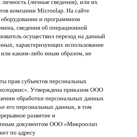
 личность (личные сведения), или их
ов компании Microolap. На сайте
м оборудовании и программном
омена, сведения об операционной
ьзователь осуществил переход на данный
анных, характеризующих использование
и или каким-либо иным образом, не
ты прав субъектов персональных
олоджис». Утверждена приказом ООО
шении обработки персональных данных
ке его персональных данных, в том
прерывное развитие и
ступным документом ООО «Микроолап
нет по адресу